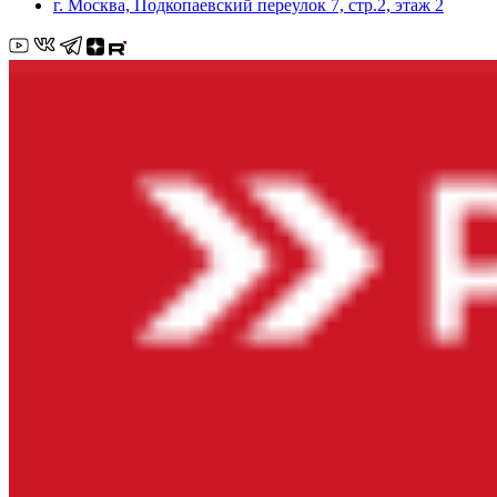
г. Москва, Подкопаевский переулок 7, стр.2, этаж 2