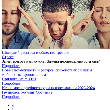
Шведский расстрел и общество тревоги
Стресс
Зачем тревога нам нужна? Замена неопределённости она?
Подробнее
Новые возможности и ресурсы спокойствия с нашим
мобильным приложением
Приложение re.ТРИ
Подробнее
Итоги моего учебного курса психосоматики 2023-2024
Групповой коучинг
Обучение
Подробнее
«
1