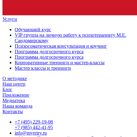
Услуги
Обучающий курс
VIP группа на личную работу к психотерапевту М.Е.
Сандомирскому
Психосоматическая консультация и коучинг
Программа долгосрочного курса
Программа долгосрочного курса
Корпоративные тренинги и мастер-классы
Мастер классы и тренинги
О методике
Наш центр
Блог
Приложение
Медиатека
Наша команда
Контакты
+7 (495) 229-19-08
+7 (985) 442-41-95
info@myretry.ru