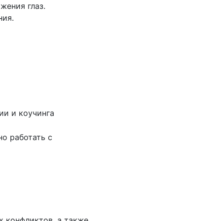
жения глаз.
ния.
ии и коучинга
но работать с
х конфликтов, а также