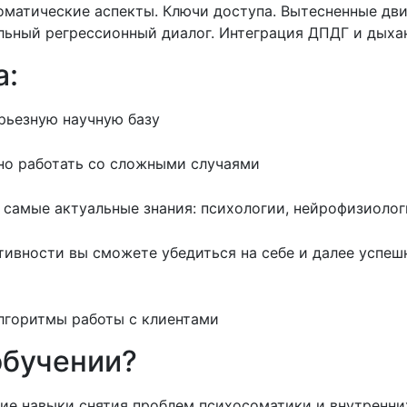
оматические аспекты. Ключи доступа. Вытесненные дви
ьный регрессионный диалог. Интеграция ДПДГ и дыха
а:
рьезную научную базу
но работать со сложными случаями
е самые актуальные знания: психологии, нейрофизиолог
тивности вы сможете убедиться на себе и далее успеш
лгоритмы работы с клиентами
обучении?
ие навыки снятия проблем психосоматики и внутренни