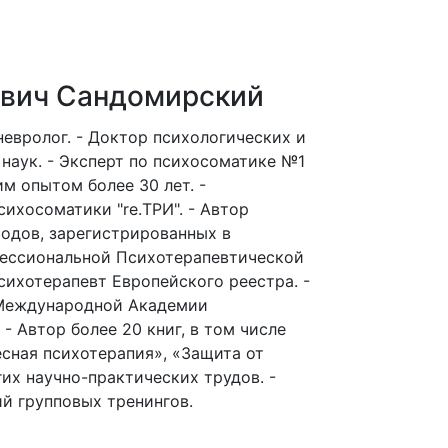
евич Сандомирский
невролог.
- Доктор психологических и
наук.
- Эксперт по психосоматике №1
им опытом более 30 лет.
-
сихосоматики "re.ТРИ".
- Автор
одов, зарегистрированных в
ессиональной Психотерапевтической
сихотерапевт Европейского реестра.
-
 Международной Академии
- Автор более 20 книг, в том числе
сная психотерапия», «Защита от
гих научно-практических трудов.
-
й групповых тренингов.