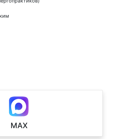
нергопрактиков)
зким
MAX