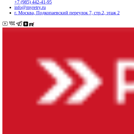
+7 (985) 442-41-95
info@myretry.ru
г. Москва, Подкопаевский переулок 7, стр.2, этаж 2