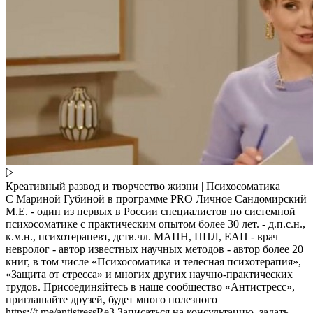
Креативный развод и творчество жизни | Психосоматика
С Мариной Губиной в программе PRO Личное Сандомирский
М.Е. - один из первых в России специалистов по системной
психосоматике с практическим опытом более 30 лет. - д.п.с.н.,
к.м.н., психотерапевт, дств.чл. МАПН, ППЛ, ЕАП - врач
невролог - автор известных научных методов - автор более 20
книг, в том числе «Психосоматика и телесная психотерапия»,
«Защита от стресса» и многих других научно-практических
трудов. Присоединяйтесь в наше сообщество «Антистресс»,
приглашайте друзей, будет много полезного
https://t.me/antistressRe3 Записаться на консультацию, задать