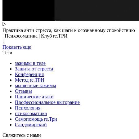
Практика анти-стресса, как шаги к осознанному спокойствию
| Психосоматика | Клуб re.ТРИ
:
Показать еще
Теги
зажимы в теле
Защита от стресса
Конференция
Метод re.ТРИ
мышечные зажимы
Отзывы
Панические атаки
Профессиональное выгорание
Психология
психосоматика
Самопомощь re.Три
Сандомирский
Свяжитесь с нами