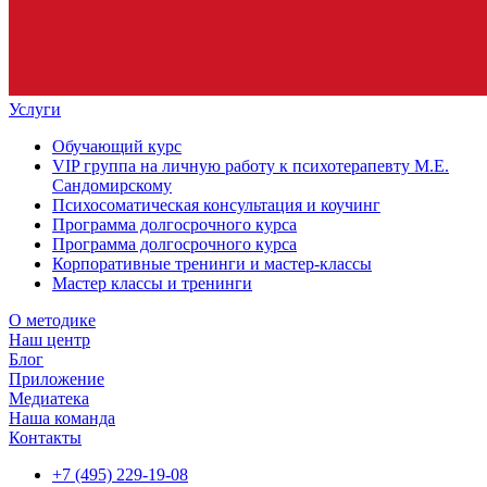
Услуги
Обучающий курс
VIP группа на личную работу к психотерапевту М.Е.
Сандомирскому
Психосоматическая консультация и коучинг
Программа долгосрочного курса
Программа долгосрочного курса
Корпоративные тренинги и мастер-классы
Мастер классы и тренинги
О методике
Наш центр
Блог
Приложение
Медиатека
Наша команда
Контакты
+7 (495) 229-19-08